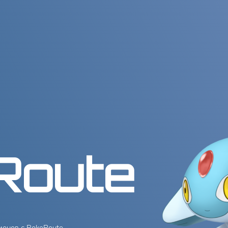
Route
монов с PokeRoute.